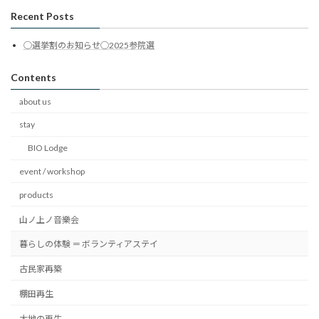
Recent Posts
◯選挙割のお知らせ◯2025参院選
Contents
about us
stay
BIO Lodge
event / workshop
products
山ノ上ノ音樂会
暮らしの体験 ＝ ボランティアステイ
古民家再築
棚田再生
大地の再生