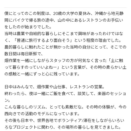
僕にとってのこの制度は、20歳の大学の夏休み、沖縄から地元静
岡にバイクで帰る旅の途中、山の中にあるレストランのお手伝い
をしたのが始まりでした。
当時は農業や自給的な暮らしにそこまで興味があったわけではな
く、「普通に旅行するより面白そう」という程度の理由でした。
農的暮らしに触れたことが無かった当時の自分にとって、そこでの
数日間は毎日新鮮で、
畑作業を一緒にしながらスタッフの方が何気なく言った「土に触
って暮らすのっていいよねー」という言葉が、その時の柔らかい土
の感触と一緒にずっと心に残っています。
日中はみんなで、畑作業や山仕事、レストランの営業。
終わったら、夜は一緒にご飯を食べて、談笑して、楽器のセッショ
ン。
こんな暮らしのリズム、とっても素敵だな。その時の体験が、今の
西向きでの活動のモデルになっています。
その後も日本や、世界各地でボランティア/滞在をしながらいろい
ろなプロジェクトに関わり、その場所の暮らしを見てきました。