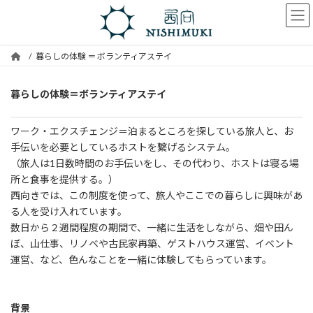
コ
ナ
ン
ビ
テ
ゲ
ン
ー
暮らしの体験 ＝ ボランティアステイ
ツ
シ
へ
ョ
ス
ン
暮らしの体験＝ボランティアステイ
キ
に
ッ
移
ワーク・エクスチェンジ＝泊まるところを探している旅人と、お
プ
動
手伝いを必要としているホストを繋げるシステム。
（旅人は1日数時間のお手伝いをし、その代わり、ホストは寝る場
所と食事を提供する。）
西向きでは、この制度を使って、旅人やここでの暮らしに興味があ
る人を受け入れています。
数日から２週間程度の期間で、一緒に生活をしながら、畑や田ん
ぼ、山仕事、リノベや古民家再築、ゲストハウス運営、イベント
運営、など、色んなことを一緒に体験してもらっています。
背景